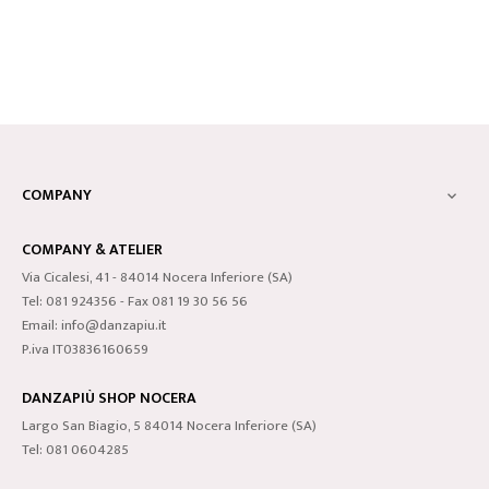
COMPANY

COMPANY & ATELIER
Via Cicalesi, 41 - 84014 Nocera Inferiore (SA)
Tel: 081 924356 - Fax 081 19 30 56 56
Email: info@danzapiu.it
P.iva IT03836160659
DANZAPIÙ SHOP NOCERA
Largo San Biagio, 5 84014 Nocera Inferiore (SA)
Tel: 081 0604285