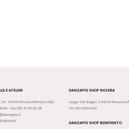
LE E ATELIER
DANZAPIÙ SHOP NOCERA
i, 41 - 84014 Nocera Inferiore (SA)
Largo San Biagio, 5 84014 Nocera Inf
24356 - Fax 081 19 30 56 56
Tel: 081 0604285
o@danzapiu.it
3836160659
DANZAPIÙ SHOP BENEVENTO