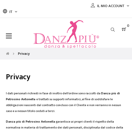
IL MIO ACCOUNT
IT
0
navigazione
☰
Toggle
Privacy
Privacy
I dati personali richiesti in fase di inoltro dell'ordine sono raccolti da
Danza più di
Petrosino Antonella
e trattati su supporti informatici, al fine di soddisfare le
obbligazioni nascenti dal contratto concluso con il Cliente e non verranno in nessun
caso e a nessun titolo ceduti a terzi.
Danza più di Petrosino Antonella
garantisce ai propri clienti il rispetto della
normativa in materia di trattamento dei dati personali, disciplinata dal codice della