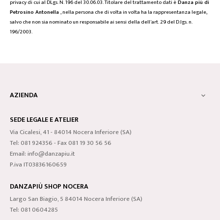
privacy di cui al DLgs. N. 196 del 30.06.03. Titolare del trattamento dati è
Danza più di
Petrosino Antonella
, nella persona che di volta in volta ha la rappresentanza legale,
salvo che non sia nominato un responsabile ai sensi della dell'art. 29 del D.lgs. n.
196/2003.
AZIENDA

SEDE LEGALE E ATELIER
Via Cicalesi, 41 - 84014 Nocera Inferiore (SA)
Tel: 081 924356 - Fax 081 19 30 56 56
Email: info@danzapiu.it
P.iva IT03836160659
DANZAPIÙ SHOP NOCERA
Largo San Biagio, 5 84014 Nocera Inferiore (SA)
Tel: 081 0604285