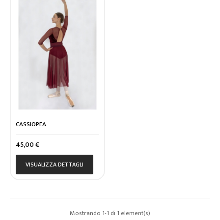
CASSIOPEA
Prezzo
45,00 €
VISUALIZZA DETTAGLI
Mostrando 1-1 di 1 element(s)