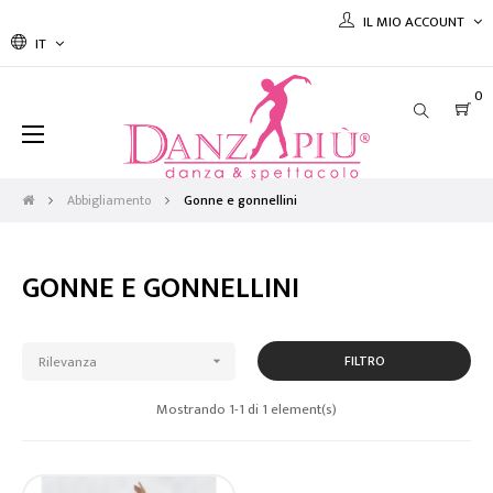
IL MIO ACCOUNT
IT
0
navigazione
☰
Toggle
Abbigliamento
Gonne e gonnellini
GONNE E GONNELLINI
Rilevanza
FILTRO

Mostrando 1-1 di 1 element(s)