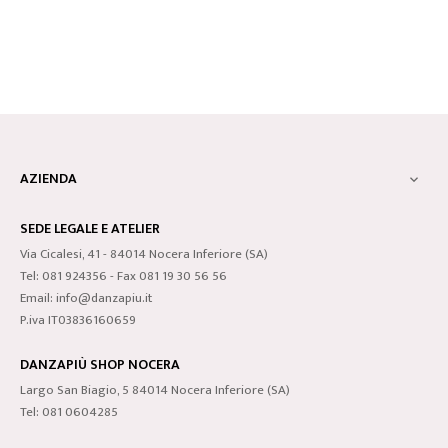
AZIENDA

SEDE LEGALE E ATELIER
Via Cicalesi, 41 - 84014 Nocera Inferiore (SA)
Tel: 081 924356 - Fax 081 19 30 56 56
Email: info@danzapiu.it
P.iva IT03836160659
DANZAPIÙ SHOP NOCERA
Largo San Biagio, 5 84014 Nocera Inferiore (SA)
Tel: 081 0604285