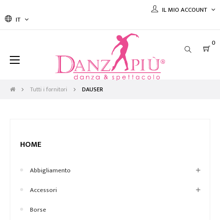
IL MIO ACCOUNT
IT
0
navigazione
☰
Toggle
Tutti i fornitori
DAUSER
HOME
Abbigliamento
Accessori
Borse