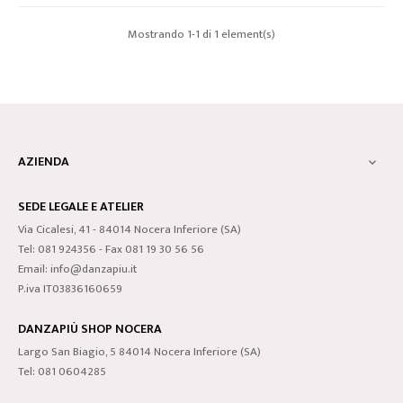
Mostrando 1-1 di 1 element(s)
AZIENDA

SEDE LEGALE E ATELIER
Via Cicalesi, 41 - 84014 Nocera Inferiore (SA)
Tel: 081 924356 - Fax 081 19 30 56 56
Email: info@danzapiu.it
P.iva IT03836160659
DANZAPIÙ SHOP NOCERA
Largo San Biagio, 5 84014 Nocera Inferiore (SA)
Tel: 081 0604285