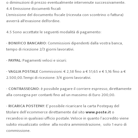
o diminuzioni di prezzo eventualmente intervenute successivamente.
4.4 Emissione documenti fiscali
L'emissione del documento fiscale (ricevuta con scontrino o fattura)
avverrà all'evasione dell'ordine.
4.5 Sono accettate le seguenti modalità di pagamento:
-
BONIFICO BANCARIO
: Commissioni dipendenti dalla vostra banca,
tempo di ricezione 2/3 giorni lavorativi.
-
PAYPAL
: Pagamenti veloci e sicuri;
-
VAGLIA POSTALE
Commissioni: € 2,58 fino a € 51,65 e € 5,16 fino a €
2.500,00.Tempi di ricezione: 3/4 giorni lavorativi.
-
CONTRASSEGNO
: è possibile pagare il corriere espresso, direttamente
alla consegna per contanti fino ad un massimo di Euro 200,00.
-
RICARICA POSTEPAY
: E’ possibile ricaricare la carta Postepay del
titolare dell’ecommerce direttamente dal sito
www.poste.it
o
recandosi in qualsiasi ufficio postale. Veloce in quanto l’accredito viene
subito visualizzato online alla nostra amministrazione, solo 1 euro di
commissione.