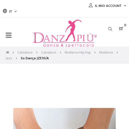
IL MIO ACCOUNT
IT
0
navigazione
☰
Toggle
Calzature
Calzature
Moderno Hip Hop
Moderno
Jazz
So Dança JZE10/A