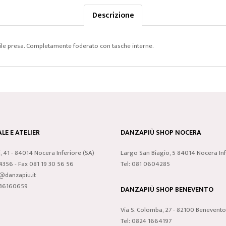
Descrizione
facile presa. Completamente foderato con tasche interne.
LE E ATELIER
DANZAPIÙ SHOP NOCERA
i, 41 - 84014 Nocera Inferiore (SA)
Largo San Biagio, 5 84014 Nocera Inf
24356 - Fax 081 19 30 56 56
Tel: 081 0604285
o@danzapiu.it
3836160659
DANZAPIÙ SHOP BENEVENTO
Via S. Colomba, 27 - 82100 Benevento
Tel: 0824 1664197