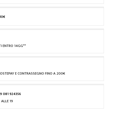
10€
I ENTRO 14GG**
, POSTEPAY E CONTRASSEGNO FINO A 200€
9 081 924356
 ALLE 19