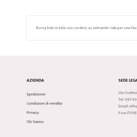
Borsa tote in tela con cordino su entrambi i lati per una 
AZIENDA
SEDE LEGA
Via Cicales
Spedizione
Tel: 081 9
Condizioni di vendita
Email: inf
Privacy
P.iva IT0
Chi Siamo