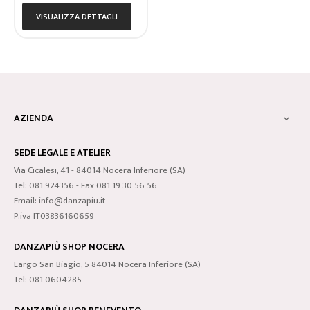
VISUALIZZA DETTAGLI
AZIENDA

SEDE LEGALE E ATELIER
Via Cicalesi, 41 - 84014 Nocera Inferiore (SA)
Tel: 081 924356 - Fax 081 19 30 56 56
Email: info@danzapiu.it
P.iva IT03836160659
DANZAPIÙ SHOP NOCERA
Largo San Biagio, 5 84014 Nocera Inferiore (SA)
Tel: 081 0604285