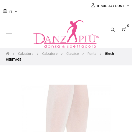
IL MIO ACCOUNT
IT
0
navigazione
☰
Toggle
Calzature
Calzature
Classico
Punte
Bloch
HERITAGE